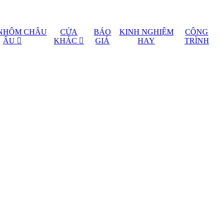
NHÔM CHÂU
CỬA
BÁO
KINH NGHIỆM
CÔNG
ÂU
KHÁC
GIÁ
HAY
TRÌNH