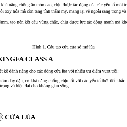
 khả năng chống ăn mòn cao, chịu được tác động của các yếu tố môi tr
ỏi oxy hóa mà còn tăng tính thẩm mỹ, mang lại vẻ ngoài sang trọng và
mm, tạo nên kết cấu vững chắc, chịu được lực tác động mạnh mà kh
Hình 1. Cấu tạo cửa cửa sổ mở lùa
XINGFA CLASS A
iết kế dành riêng cho các dòng cửa lùa với nhiều ưu điểm vượt trội:
hôm dày dặn, có khả năng chống chịu tốt với các yếu tố thời tiết khắ
trọng và hiện đại cho không gian sống.
Ệ CỬA LÙA