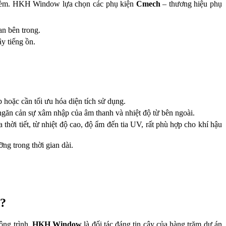
đi kèm. HKH Window lựa chọn các phụ kiện
Cmech
– thương hiệu phụ
an bên trong.
y tiếng ồn.
 hoặc cần tối ưu hóa diện tích sử dụng.
 ngăn cản sự xâm nhập của âm thanh và nhiệt độ từ bên ngoài.
ời tiết, từ nhiệt độ cao, độ ẩm đến tia UV, rất phù hợp cho khí hậu
ng trong thời gian dài.
?
ông trình.
HKH Window
là đối tác đáng tin cậy của hàng trăm dự án