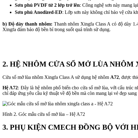
Sơn phủ PVDF từ 2 lớp trở lên
: Công nghệ sơn này mang lại
Sơn phủ Anodized-ED
: Lớp sơn này không chỉ bảo vệ cửa kh
b) Độ dày thanh nhôm:
Thanh nhôm Xingfa Class A có độ dày 1.4
Xingfa đảm bảo độ bền bỉ trong suốt quá trình sử dụng.
2. HỆ NHÔM CỬA SỔ MỞ LÙA NHÔM 
Cửa sổ mở lùa nhôm Xingfa Class A sử dụng hệ nhôm
A72
, được th
Hệ A72
: Đây là hệ nhôm phổ biến cho cửa sổ mở lùa, với cấu trúc n
chỉ đáp ứng yêu cầu kỹ thuật về độ bền mà còn mang lại vẻ đẹp sang 
Hình 2. Góc mẫu cửa sổ mở lùa – Hệ A72
3. PHỤ KIỆN CMECH ĐỒNG BỘ VỚI H