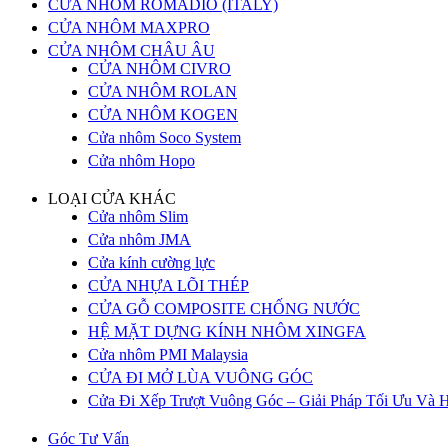
CỬA NHÔM ROMADIO (ITALY)
CỬA NHÔM MAXPRO
CỬA NHÔM CHÂU ÂU
CỬA NHÔM CIVRO
CỬA NHÔM ROLAN
CỬA NHÔM KOGEN
Cửa nhôm Soco System
Cửa nhôm Hopo
LOẠI CỬA KHÁC
Cửa nhôm Slim
Cửa nhôm JMA
Cửa kính cường lực
CỬA NHỰA LÕI THÉP
CỬA GỖ COMPOSITE CHỐNG NƯỚC
HỆ MẶT DỰNG KÍNH NHÔM XINGFA
Cửa nhôm PMI Malaysia
CỬA ĐI MỞ LÙA VUÔNG GÓC
Cửa Đi Xếp Trượt Vuông Góc – Giải Pháp Tối Ưu Và H
Góc Tư Vấn