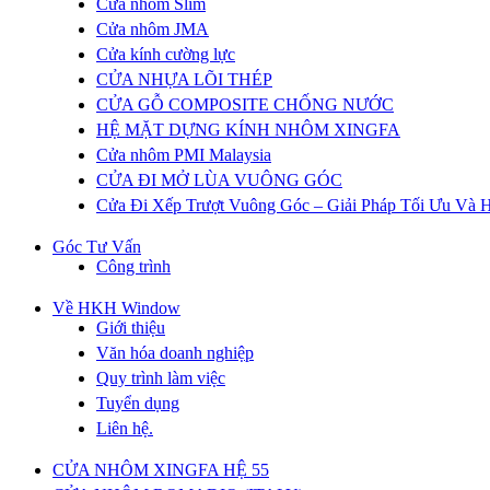
Cửa nhôm Slim
Cửa nhôm JMA
Cửa kính cường lực
CỬA NHỰA LÕI THÉP
CỬA GỖ COMPOSITE CHỐNG NƯỚC
HỆ MẶT DỰNG KÍNH NHÔM XINGFA
Cửa nhôm PMI Malaysia
CỬA ĐI MỞ LÙA VUÔNG GÓC
Cửa Đi Xếp Trượt Vuông Góc – Giải Pháp Tối Ưu Và H
Góc Tư Vấn
Công trình
Về HKH Window
Giới thiệu
Văn hóa doanh nghiệp
Quy trình làm việc
Tuyển dụng
Liên hệ.
CỬA NHÔM XINGFA HỆ 55