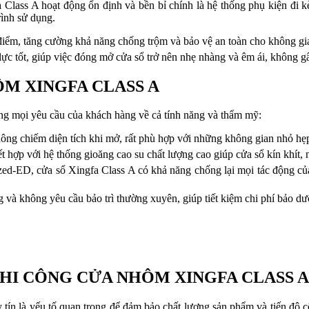
a Class A hoạt động ổn định và bền bỉ chính là hệ thống phụ kiện 
rình sử dụng.
 điểm, tăng cường khả năng chống trộm và bảo vệ an toàn cho không gi
 lực tốt, giúp việc đóng mở cửa sổ trở nên nhẹ nhàng và êm ái, không gâ
ÔM XINGFA CLASS A
ng mọi yêu cầu của khách hàng về cả tính năng và thẩm mỹ:
không chiếm diện tích khi mở, rất phù hợp với những không gian nhỏ hẹp
 hợp với hệ thống gioăng cao su chất lượng cao giúp cửa sổ kín khít,
-ED, cửa sổ Xingfa Class A có khả năng chống lại mọi tác động của th
 và không yêu cầu bảo trì thường xuyên, giúp tiết kiệm chi phí bảo dưỡ
THI CÔNG CỬA NHÔM XINGFA CLASS A
tín là yếu tố quan trọng để đảm bảo chất lượng sản phẩm và tiến độ c