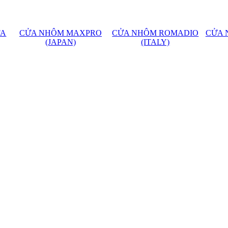
FA
CỬA NHÔM MAXPRO
CỬA NHÔM ROMADIO
CỬA 
(JAPAN)
(ITALY)