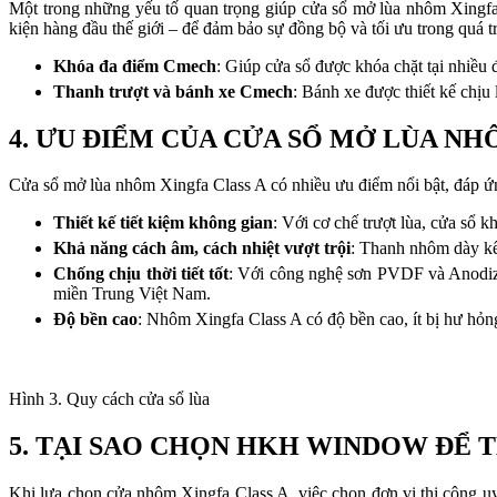
Một trong những yếu tố quan trọng giúp cửa sổ mở lùa nhôm Xingf
kiện hàng đầu thế giới – để đảm bảo sự đồng bộ và tối ưu trong quá t
Khóa đa điểm Cmech
: Giúp cửa sổ được khóa chặt tại nhiều
Thanh trượt và bánh xe Cmech
: Bánh xe được thiết kế chịu
4. ƯU ĐIỂM CỦA CỬA SỔ MỞ LÙA NH
Cửa sổ mở lùa nhôm Xingfa Class A có nhiều ưu điểm nổi bật, đáp ứ
Thiết kế tiết kiệm không gian
: Với cơ chế trượt lùa, cửa sổ 
Khả năng cách âm, cách nhiệt vượt trội
: Thanh nhôm dày kết
Chống chịu thời tiết tốt
: Với công nghệ sơn PVDF và Anodized
miền Trung Việt Nam.
Độ bền cao
: Nhôm Xingfa Class A có độ bền cao, ít bị hư hỏng
Hình 3. Quy cách cửa sổ lùa
5. TẠI SAO CHỌN HKH WINDOW ĐỂ 
Khi lựa chọn cửa nhôm Xingfa Class A, việc chọn đơn vị thi công uy 