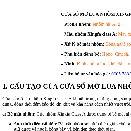
CỬA SỔ MỞ LÙA NHÔM XINGFA
– Profile nhôm:
Nhôm hệ A72
– Màu nhôm Xingfa class A:
Màu xá
– Xử lý bề mặt nhôm:
Công nghệ sơ
– Phụ kiện đồng bộ:
Hopo, Cmech, 
– Kính:
Kính cường lực, kính dán an 
– Liên hệ tư vấn báo giá:
0905.788.
1. CẤU TẠO CỦA CỬA SỔ MỞ LÙA NH
Cửa sổ mở lùa nhôm Xingfa Class A là một trong những dòng sản phẩm
dụng, đồng thời đảm bảo độ kín khít và khả năng cách nhiệt vượt trội
a) Bề mặt nhôm:
Cửa nhôm Xingfa Class A được trang bị bề mặt nhô
Sơn tĩnh điện cải tiến
: Bề mặt nhôm sơn tĩnh điện giúp chống l
giữ được vẻ ngoài bóng bẩy và bền đẹp theo thời gian.