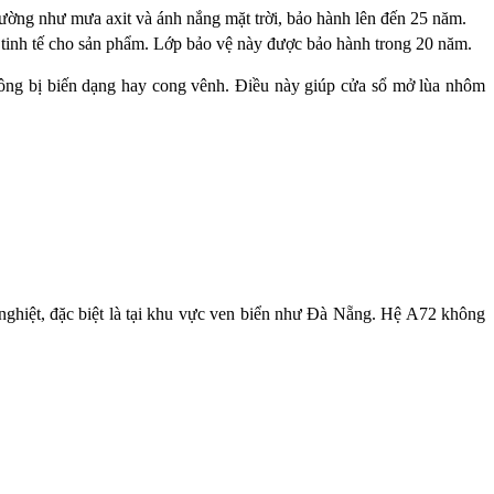
ường như mưa axit và ánh nắng mặt trời, bảo hành lên đến 25 năm.
 tinh tế cho sản phẩm. Lớp bảo vệ này được bảo hành trong 20 năm.
ông bị biến dạng hay cong vênh. Điều này giúp cửa sổ mở lùa nhôm
c nghiệt, đặc biệt là tại khu vực ven biển như Đà Nẵng. Hệ A72 không