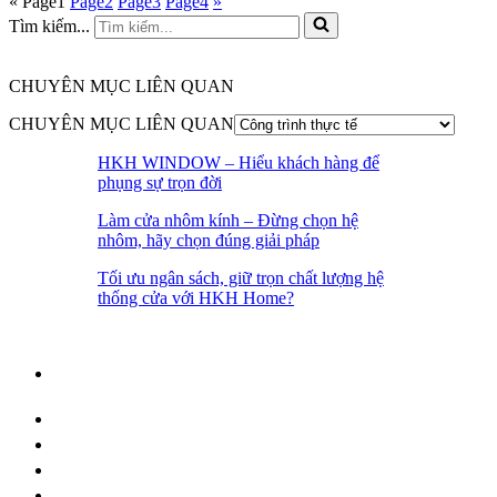
«
Page
1
Page
2
Page
3
Page
4
»
Tìm kiếm...
CHUYÊN MỤC LIÊN QUAN
CHUYÊN MỤC LIÊN QUAN
HKH WINDOW – Hiểu khách hàng để
phụng sự trọn đời
Làm cửa nhôm kính – Đừng chọn hệ
nhôm, hãy chọn đúng giải pháp
Tối ưu ngân sách, giữ trọn chất lượng hệ
thống cửa với HKH Home?
SHOWROOM – NHÀ XƯỞNG
Địa chỉ:
268 Mai Đăng Chơn, P.Hòa Quý, Q.Ngũ Hành Sơn,
TP Đà Nẵng
Email:
hkhwindow@gmail.com
Hotline:
0905.788.279
–
02366.522.111
Website:
hkhwindow.com
Tiktok:
hkhwindow.com