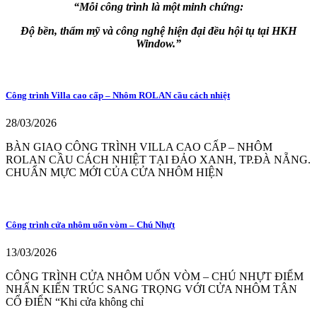
“Mỗi công trình là một minh chứng:
Độ bền, thẩm mỹ và công nghệ hiện đại đều hội tụ tại HKH
Window.”
Công trình Villa cao cấp – Nhôm ROLAN cầu cách nhiệt
28/03/2026
BÀN GIAO CÔNG TRÌNH VILLA CAO CẤP – NHÔM
ROLAN CẦU CÁCH NHIỆT TẠI ĐẢO XANH, TP.ĐÀ NẴNG.
CHUẨN MỰC MỚI CỦA CỬA NHÔM HIỆN
Công trình cửa nhôm uốn vòm – Chú Nhựt
13/03/2026
CÔNG TRÌNH CỬA NHÔM UỐN VÒM – CHÚ NHỰT ĐIỂM
NHẤN KIẾN TRÚC SANG TRỌNG VỚI CỬA NHÔM TÂN
CỔ ĐIỂN “Khi cửa không chỉ