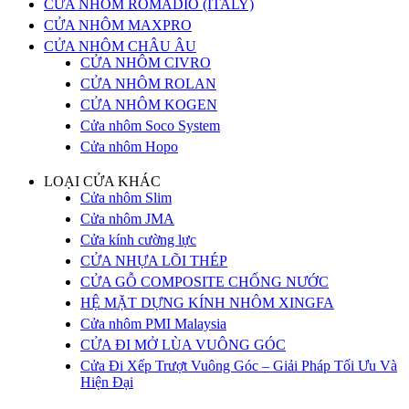
CỬA NHÔM ROMADIO (ITALY)
CỬA NHÔM MAXPRO
CỬA NHÔM CHÂU ÂU
CỬA NHÔM CIVRO
CỬA NHÔM ROLAN
CỬA NHÔM KOGEN
Cửa nhôm Soco System
Cửa nhôm Hopo
LOẠI CỬA KHÁC
Cửa nhôm Slim
Cửa nhôm JMA
Cửa kính cường lực
CỬA NHỰA LÕI THÉP
CỬA GỖ COMPOSITE CHỐNG NƯỚC
HỆ MẶT DỰNG KÍNH NHÔM XINGFA
Cửa nhôm PMI Malaysia
CỬA ĐI MỞ LÙA VUÔNG GÓC
Cửa Đi Xếp Trượt Vuông Góc – Giải Pháp Tối Ưu Và
Hiện Đại