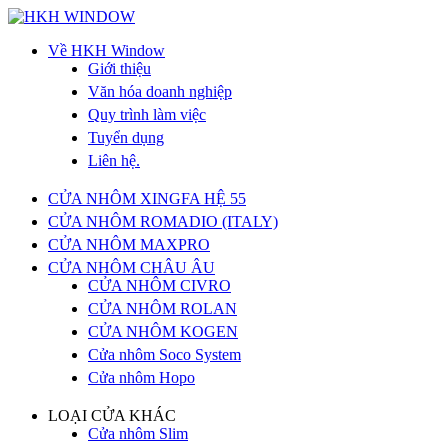
Về HKH Window
Giới thiệu
Văn hóa doanh nghiệp
Quy trình làm việc
Tuyển dụng
Liên hệ.
CỬA NHÔM XINGFA HỆ 55
CỬA NHÔM ROMADIO (ITALY)
CỬA NHÔM MAXPRO
CỬA NHÔM CHÂU ÂU
CỬA NHÔM CIVRO
CỬA NHÔM ROLAN
CỬA NHÔM KOGEN
Cửa nhôm Soco System
Cửa nhôm Hopo
LOẠI CỬA KHÁC
Cửa nhôm Slim