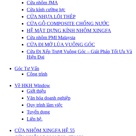
Cửa nhôm JMA
Cửa kính cường lực
CỬA NHỰA LÕI THÉP
CỬA GỖ COMPOSITE CHỐNG NƯỚC
HỆ MẶT DỰNG KÍNH NHÔM XINGFA
Cửa nhôm PMI Malaysia
CỬA ĐI MỞ LÙA VUÔNG GÓC
Cửa Đi Xếp Trượt Vuông Góc – Giải Pháp Tối Ưu Và
Hiện Đại
Góc Tư Vấn
Công trình
Về HKH Window
Giới thiệu
Văn hóa doanh nghiệp
Quy trình làm việc
Tuyển dụng
Liên hệ.
CỬA NHÔM XINGFA HỆ 55