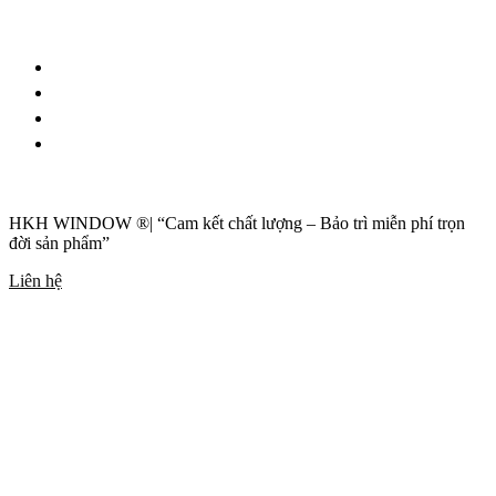
CHÍNH SÁCH – QUY ĐỊNH
Bảo hành – Bảo trì
Thanh toán
Vận chuyển – Lắp đặt
Bảo mật thông tin
HKH WINDOW ®| “Cam kết chất lượng – Bảo trì miễn phí trọn
đời sản phẩm”
Liên hệ