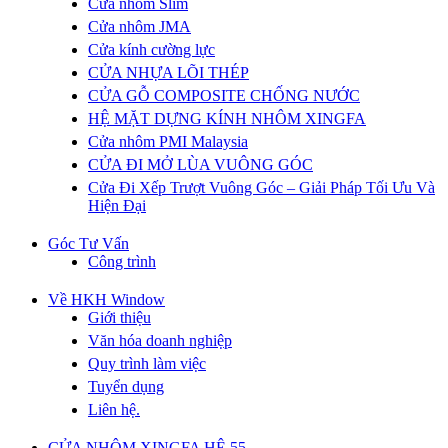
Cửa nhôm Slim
Cửa nhôm JMA
Cửa kính cường lực
CỬA NHỰA LÕI THÉP
CỬA GỖ COMPOSITE CHỐNG NƯỚC
HỆ MẶT DỰNG KÍNH NHÔM XINGFA
Cửa nhôm PMI Malaysia
CỬA ĐI MỞ LÙA VUÔNG GÓC
Cửa Đi Xếp Trượt Vuông Góc – Giải Pháp Tối Ưu Và
Hiện Đại
Góc Tư Vấn
Công trình
Về HKH Window
Giới thiệu
Văn hóa doanh nghiệp
Quy trình làm việc
Tuyển dụng
Liên hệ.
CỬA NHÔM XINGFA HỆ 55