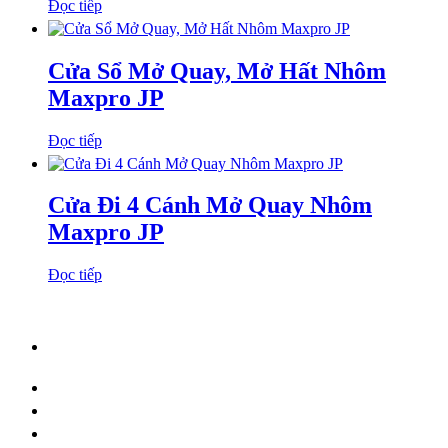
Đọc tiếp
Cửa Sổ Mở Quay, Mở Hất Nhôm
Maxpro JP
Đọc tiếp
Cửa Đi 4 Cánh Mở Quay Nhôm
Maxpro JP
Đọc tiếp
SHOWROOM – NHÀ XƯỞNG
Địa chỉ:
268 Mai Đăng Chơn, P.Hòa Quý, Q.Ngũ Hành Sơn,
TP Đà Nẵng
Email:
hkhwindow@gmail.com
Hotline:
0905.788.279
–
02366.522.111
Website:
hkhwindow.com