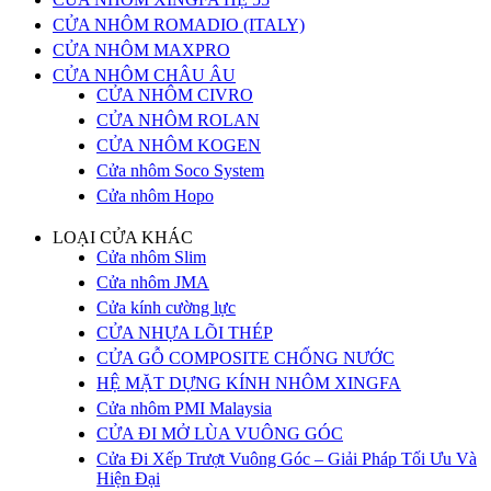
CỬA NHÔM ROMADIO (ITALY)
CỬA NHÔM MAXPRO
CỬA NHÔM CHÂU ÂU
CỬA NHÔM CIVRO
CỬA NHÔM ROLAN
CỬA NHÔM KOGEN
Cửa nhôm Soco System
Cửa nhôm Hopo
LOẠI CỬA KHÁC
Cửa nhôm Slim
Cửa nhôm JMA
Cửa kính cường lực
CỬA NHỰA LÕI THÉP
CỬA GỖ COMPOSITE CHỐNG NƯỚC
HỆ MẶT DỰNG KÍNH NHÔM XINGFA
Cửa nhôm PMI Malaysia
CỬA ĐI MỞ LÙA VUÔNG GÓC
Cửa Đi Xếp Trượt Vuông Góc – Giải Pháp Tối Ưu Và
Hiện Đại