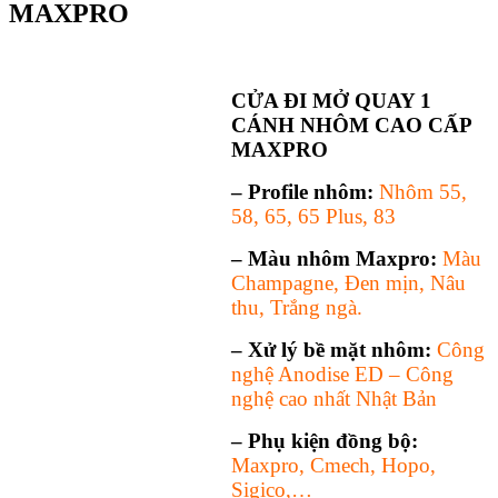
MAXPRO
CỬA ĐI MỞ QUAY 1
CÁNH NHÔM CAO CẤP
MAXPRO
– Profile nhôm:
Nhôm 55,
58, 65, 65 Plus, 83
– Màu nhôm Maxpro:
Màu
Champagne, Đen mịn, Nâu
thu, Trắng ngà.
– Xử lý bề mặt nhôm:
Công
nghệ Anodise ED – Công
nghệ cao nhất Nhật Bản
– Phụ kiện đồng bộ:
Maxpro, Cmech, Hopo,
Sigico,…