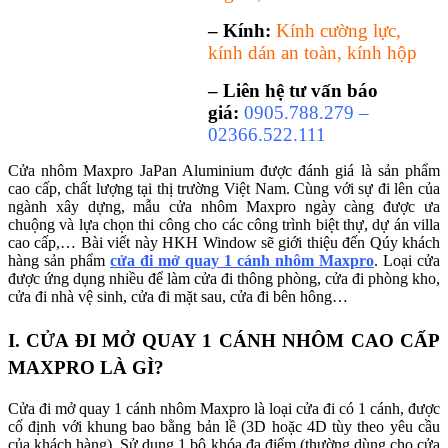
– Kính:
Kính cường lực,
kính dán an toàn, kính hộp
– Liên hệ tư vấn báo
giá:
0905.788.279 –
02366.522.111
Cửa nhôm Maxpro JaPan Aluminium được đánh giá là sản phẩm
cao cấp, chất lượng tại thị trường Việt Nam. Cùng với sự đi lên của
ngành xây dựng, mẫu cửa nhôm Maxpro ngày càng được ưa
chuộng và lựa chọn thi công cho các công trình biệt thự, dự án villa
cao cấp,… Bài viết này HKH Window sẽ giới thiệu đến Qúy khách
hàng sản phẩm
cửa đi mở quay 1 cánh nhôm Maxpro
. Loại cửa
được ứng dụng nhiều để làm cửa đi thông phòng, cửa đi phòng kho,
cửa đi nhà vệ sinh, cửa đi mặt sau, cửa đi bên hông…
I. CỬA ĐI MỞ QUAY 1 CÁNH NHÔM CAO CẤP
MAXPRO LÀ GÌ?
Cửa đi mở quay 1 cánh nhôm Maxpro là loại cửa đi có 1 cánh, được
cố định với khung bao bằng bản lề (3D hoặc 4D tùy theo yêu cầu
của khách hàng). Sử dụng 1 bộ khóa đa điểm (thường dùng cho cửa