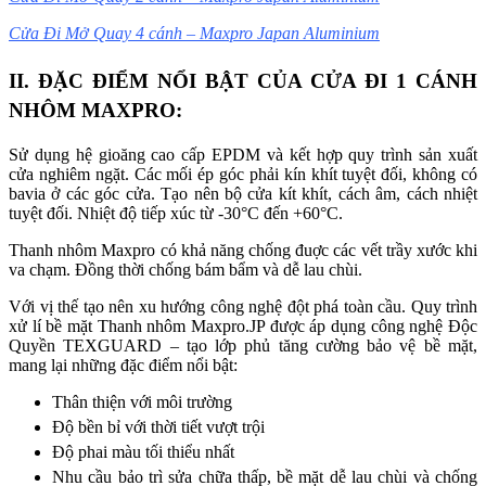
Cửa Đi Mở Quay 4 cánh – Maxpro Japan Aluminium
II
. ĐẶC ĐIỂM NỔI BẬT CỦA CỬA ĐI 1 CÁNH
NHÔM MAXPRO:
Sử dụng hệ gioăng cao cấp EPDM và kết hợp quy trình sản xuất
cửa nghiêm ngặt. Các mối ép góc phải kín khít tuyệt đối, không có
bavia ở các góc cửa. Tạo nên bộ cửa kít khít, cách âm, cách nhiệt
tuyệt đối. Nhiệt độ tiếp xúc từ -30°C đến +60°C.
Thanh nhôm Maxpro có khả năng chống đuợc các vết trầy xước khi
va chạm. Đồng thời chống bám bẩm và dễ lau chùi.
Với vị thế tạo nên xu hướng công nghệ đột phá toàn cầu. Quy trình
xử lí bề mặt Thanh nhôm Maxpro.JP được áp dụng công nghệ Độc
Quyền TEXGUARD – tạo lớp phủ tăng cường bảo vệ bề mặt,
mang lại những đặc điểm nổi bật:
Thân thiện với môi trường
Độ bền bỉ với thời tiết vượt trội
Độ phai màu tối thiểu nhất
Nhu cầu bảo trì sửa chữa thấp, bề mặt dễ lau chùi và chống