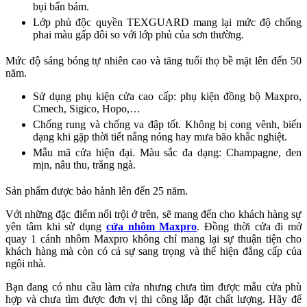
bụi bẩn bám.
Lớp phủ độc quyền TEXGUARD mang lại mức độ chống
phai màu gấp đôi so với lớp phủ của sơn thường.
Mức độ sáng bóng tự nhiên cao và tăng tuổi thọ bề mặt lên đến 50
năm.
Sử dụng phụ kiện cửa cao cấp: phụ kiện đồng bộ Maxpro,
Cmech, Sigico, Hopo,…
Chống rung và chống va đập tốt. Không bị cong vênh, biến
dạng khi gặp thời tiết nắng nóng hay mưa bão khắc nghiệt.
Mẫu mã cửa hiện đại. Màu sắc đa dạng: Champagne, đen
mịn, nâu thu, trắng ngà.
Sản phẩm được bảo hành lên đến 25 năm.
Với những đặc điểm nổi trội ở trên, sẽ mang đến cho khách hàng sự
yên tâm khi sử dụng
cửa nhôm Maxpro
. Đồng thời cửa đi mở
quay 1 cánh nhôm Maxpro không chỉ mang lại sự thuận tiện cho
khách hàng mà còn có cả sự sang trọng và thể hiện đẳng cấp của
ngôi nhà.
Bạn đang có nhu cầu làm cửa nhưng chưa tìm được mẫu cửa phù
hợp và chưa tìm được đơn vị thi công lắp đặt chất lượng. Hãy để