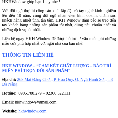
HKHWindow giúp bạn 1 tay nhé !
Với đội ngũ thợ thi công sản xuất lắp đặt có tay nghề kinh nghiệm
lên đến 10 năm, cùng đội ngũ nhân viên kinh doanh, chăm sóc
khách hàng nhiệt tình, tận tâm. HKH Window đảm bảo sẽ trao đến
tay khách hàng những sản phẩm tốt nhất, đúng tiêu chuẩn nhất và
những dịch vụ tốt nhất.
Liên hệ ngay HKH Window để được hỗ trợ tư vấn miễn phí những
mẫu cửa phù hợp nhất với ngôi nhà của bạn nhé!
THÔNG TIN LIÊN HỆ
HKH WINDOW – “CAM KẾT CHẤT LƯỢNG – BẢO TRÌ
MIỄN PHÍ TRỌN ĐỜI SẢN PHẨM”
Địa chỉ:
268 Mai Đăng Chơn, P. Hòa Qúy, Q. Ngũ Hành Sơn, TP.
Đà Nẵng
Hotline:
0905.788.279 – 02366.522.111
Email:
hkhwindow@gmail.com
Website:
hkhwindow.com