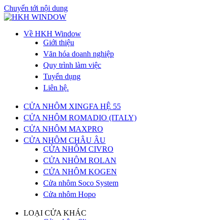
Chuyển tới nội dung
Về HKH Window
Giới thiệu
Văn hóa doanh nghiệp
Quy trình làm việc
Tuyển dụng
Liên hệ.
CỬA NHÔM XINGFA HỆ 55
CỬA NHÔM ROMADIO (ITALY)
CỬA NHÔM MAXPRO
CỬA NHÔM CHÂU ÂU
CỬA NHÔM CIVRO
CỬA NHÔM ROLAN
CỬA NHÔM KOGEN
Cửa nhôm Soco System
Cửa nhôm Hopo
LOẠI CỬA KHÁC