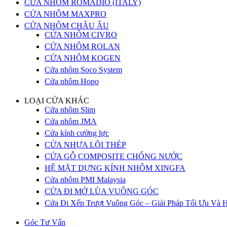
CỬA NHÔM ROMADIO (ITALY)
CỬA NHÔM MAXPRO
CỬA NHÔM CHÂU ÂU
CỬA NHÔM CIVRO
CỬA NHÔM ROLAN
CỬA NHÔM KOGEN
Cửa nhôm Soco System
Cửa nhôm Hopo
LOẠI CỬA KHÁC
Cửa nhôm Slim
Cửa nhôm JMA
Cửa kính cường lực
CỬA NHỰA LÕI THÉP
CỬA GỖ COMPOSITE CHỐNG NƯỚC
HỆ MẶT DỰNG KÍNH NHÔM XINGFA
Cửa nhôm PMI Malaysia
CỬA ĐI MỞ LÙA VUÔNG GÓC
Cửa Đi Xếp Trượt Vuông Góc – Giải Pháp Tối Ưu Và H
Góc Tư Vấn