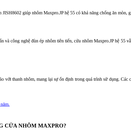
Bản JISH8602 giúp nhôm Maxpro.JP hệ 55 có khả năng chống ăn mòn, gi
n và công nghệ đùn ép nhôm tiên tiến, cửa nhôm Maxpro.JP hệ 55 vẫn 
ảo với thanh nhôm, mang lại sự ổn định trong quá trình sử dụng. Các ch
 năm.
ÔNG CỬA NHÔM MAXPRO?