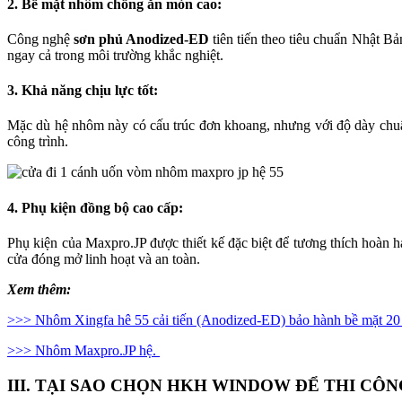
2. Bề mặt nhôm chống ăn mòn cao
:
Công nghệ
sơn phủ Anodized-ED
tiên tiến theo tiêu chuẩn Nhật 
ngay cả trong môi trường khắc nghiệt.
3. Khả năng chịu lực tốt
:
Mặc dù hệ nhôm này có cấu trúc đơn khoang, nhưng với độ dày chuẩ
công trình.
4. Phụ kiện đồng bộ cao cấp
:
Phụ kiện của Maxpro.JP được thiết kế đặc biệt để tương thích hoàn h
cửa đóng mở linh hoạt và an toàn.
Xem thêm:
>>> Nhôm Xingfa hê 55 cải tiến (Anodized-ED) bảo hành bề mặt 20
>>> Nhôm Maxpro.JP hệ.
III. TẠI SAO CHỌN HKH WINDOW ĐỂ THI C