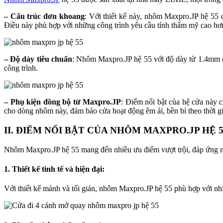
– Cấu trúc đơn khoang
: Với thiết kế này, nhôm Maxpro.JP hệ 55 
Điều này phù hợp với những công trình yêu cầu tính thẩm mỹ cao hơn 
– Độ dày tiêu chuẩn
: Nhôm Maxpro.JP hệ 55 với độ dày từ 1.4mm ch
công trình.
– Phụ kiện đồng bộ từ Maxpro.JP
: Điểm nổi bật của hệ cửa này 
cho dòng nhôm này, đảm bảo cửa hoạt động êm ái, bền bỉ theo thời g
II. ĐIỂM NỔI BẬT CỦA NHÔM MAXPRO.JP HỆ 5
Nhôm Maxpro.JP hệ 55 mang đến nhiều ưu điểm vượt trội, đáp ứng n
1. Thiết kế tinh tế và hiện đại
:
Với thiết kế mảnh và tối giản, nhôm Maxpro.JP hệ 55 phù hợp với nhi