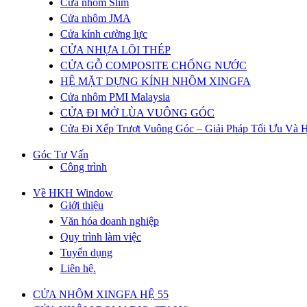
Cửa nhôm Slim
Cửa nhôm JMA
Cửa kính cường lực
CỬA NHỰA LÕI THÉP
CỬA GỖ COMPOSITE CHỐNG NƯỚC
HỆ MẶT DỰNG KÍNH NHÔM XINGFA
Cửa nhôm PMI Malaysia
CỬA ĐI MỞ LÙA VUÔNG GÓC
Cửa Đi Xếp Trượt Vuông Góc – Giải Pháp Tối Ưu Và H
Góc Tư Vấn
Công trình
Về HKH Window
Giới thiệu
Văn hóa doanh nghiệp
Quy trình làm việc
Tuyển dụng
Liên hệ.
CỬA NHÔM XINGFA HỆ 55