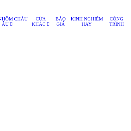
NHÔM CHÂU
CỬA
BÁO
KINH NGHIỆM
CÔNG
ÂU
KHÁC
GIÁ
HAY
TRÌNH