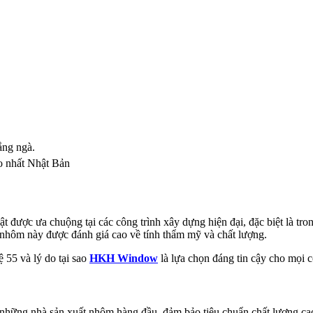
ng ngà.
 nhất Nhật Bản
được ưa chuộng tại các công trình xây dựng hiện đại, đặc biệt là tr
hệ nhôm này được đánh giá cao về tính thẩm mỹ và chất lượng.
55 và lý do tại sao
HKH Window
là lựa chọn đáng tin cậy cho mọi c
những nhà sản xuất nhôm hàng đầu, đảm bảo tiêu chuẩn chất lượng cao 