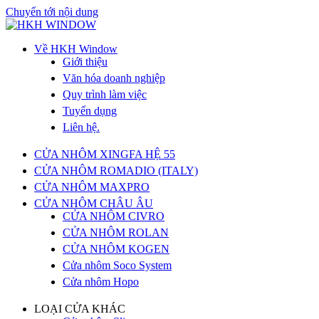
Chuyển tới nội dung
Về HKH Window
Giới thiệu
Văn hóa doanh nghiệp
Quy trình làm việc
Tuyển dụng
Liên hệ.
CỬA NHÔM XINGFA HỆ 55
CỬA NHÔM ROMADIO (ITALY)
CỬA NHÔM MAXPRO
CỬA NHÔM CHÂU ÂU
CỬA NHÔM CIVRO
CỬA NHÔM ROLAN
CỬA NHÔM KOGEN
Cửa nhôm Soco System
Cửa nhôm Hopo
LOẠI CỬA KHÁC