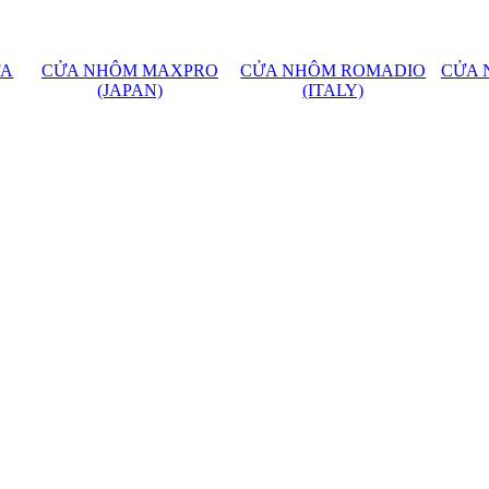
FA
CỬA NHÔM MAXPRO
CỬA NHÔM ROMADIO
CỬA 
(JAPAN)
(ITALY)