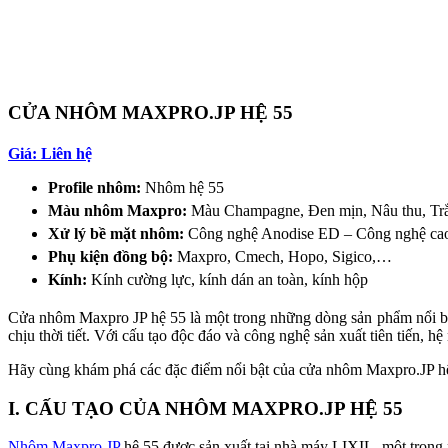
CỬA NHÔM MAXPRO.JP HỆ 55
Giá: Liên hệ
Profile nhôm:
Nhôm hệ 55
Màu nhôm Maxpro:
Màu Champagne, Đen mịn, Nâu thu, Trắ
Xử lý bề mặt nhôm:
Công nghệ Anodise ED – Công nghệ cao
Phụ kiện đồng bộ:
Maxpro, Cmech, Hopo, Sigico,…
Kính:
Kính cường lực, kính dán an toàn, kính hộp
Cửa nhôm Maxpro JP hệ 55 là một trong những dòng sản phẩm nổi bật 
chịu thời tiết. Với cấu tạo độc đáo và công nghệ sản xuất tiên tiến, 
Hãy cùng khám phá các đặc điểm nổi bật của cửa nhôm Maxpro.JP hệ 
I. CẤU TẠO CỦA NHÔM MAXPRO.JP HỆ 55
Nhôm Maxpro.JP
hệ 55 được sản xuất tại nhà máy LIXIL, một trong 