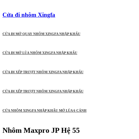
Cửa đi nhôm Xingfa
CỬA ĐI MỞ QUAY NHÔM XINGFA NHẬP KHẨU
CỬA ĐI MỞ LÙA NHÔM XINGFA NHẬP KHẨU
CỬA ĐI XẾP TRƯỢT NHÔM XINGFA NHẬP KHẨU
CỬA ĐI XẾP TRƯỢT NHÔM XINGFA NHẬP KHẨU
CỬA NHÔM XINGFA NHẬP KHẨU MỞ LÙA 6 CÁNH
Nhôm Maxpro JP Hệ 55