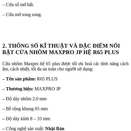
– Cửa sổ mở hất.
– Cửa mở song song.
2. THÔNG SỐ KĨ THUẬT VÀ ĐẶC ĐIỂM NỔI
BẬT CỬA NHÔM MAXPRO JP HỆ R65 PLUS
Cửa nhôm Maxpro hệ 65 plus được tối ưu hoá các tính năng cách
âm, cách nhiệt, tối đa an toàn cho người sử dụng:
– Tên sản phẩm:
R65 PLUS
– Thương hiệu:
MAXPRO JP
–
Độ dày nhôm 2.0 mm
–
Bề rộng khung 65 mm
–
Độ dày kính 8 – 33 mm
–
Công nghệ sản xuất:
Nhật Bản