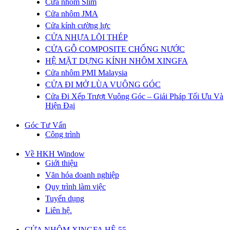
Cửa nhôm Slim
Cửa nhôm JMA
Cửa kính cường lực
CỬA NHỰA LÕI THÉP
CỬA GỖ COMPOSITE CHỐNG NƯỚC
HỆ MẶT DỰNG KÍNH NHÔM XINGFA
Cửa nhôm PMI Malaysia
CỬA ĐI MỞ LÙA VUÔNG GÓC
Cửa Đi Xếp Trượt Vuông Góc – Giải Pháp Tối Ưu Và
Hiện Đại
Góc Tư Vấn
Công trình
Về HKH Window
Giới thiệu
Văn hóa doanh nghiệp
Quy trình làm việc
Tuyển dụng
Liên hệ.
CỬA NHÔM XINGFA HỆ 55