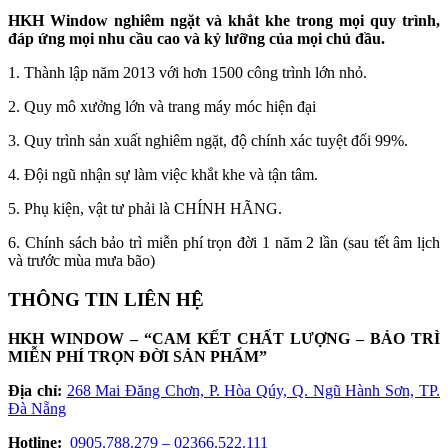
HKH Window nghiêm ngặt và khắt khe trong mọi quy trình,
đáp ứng mọi nhu cầu cao và kỷ lưỡng của mọi chủ đầu.
1. Thành lập năm 2013 với hơn 1500 công trình lớn nhỏ.
2. Quy mô xưởng lớn và trang máy móc hiện đại
3. Quy trình sản xuất nghiêm ngặt, độ chính xác tuyệt đối 99%.
4. Đội ngũ nhận sự làm việc khắt khe và tận tâm.
5. Phụ kiện, vật tư phải là CHÍNH HÃNG.
6. Chính sách bảo trì miễn phí trọn đời 1 năm 2 lần (sau tết âm lịch
và trước mùa mưa bão)
THÔNG TIN LIÊN HỆ
HKH WINDOW – “CAM KẾT CHẤT LƯỢNG – BẢO TRÌ
MIỄN PHÍ TRỌN ĐỜI SẢN PHẨM”
Địa chỉ:
268 Mai Đăng Chơn, P. Hòa Qúy, Q. Ngũ Hành Sơn, TP.
Đà Nẵng
Hotline:
0905.788.279 – 02366.522.111