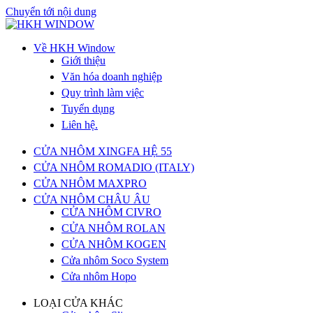
Chuyển tới nội dung
Về HKH Window
Giới thiệu
Văn hóa doanh nghiệp
Quy trình làm việc
Tuyển dụng
Liên hệ.
CỬA NHÔM XINGFA HỆ 55
CỬA NHÔM ROMADIO (ITALY)
CỬA NHÔM MAXPRO
CỬA NHÔM CHÂU ÂU
CỬA NHÔM CIVRO
CỬA NHÔM ROLAN
CỬA NHÔM KOGEN
Cửa nhôm Soco System
Cửa nhôm Hopo
LOẠI CỬA KHÁC