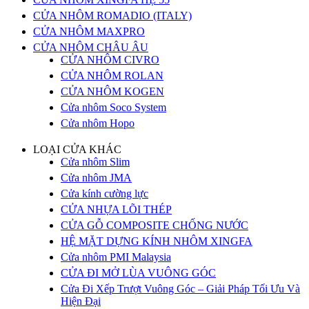
CỬA NHÔM ROMADIO (ITALY)
CỬA NHÔM MAXPRO
CỬA NHÔM CHÂU ÂU
CỬA NHÔM CIVRO
CỬA NHÔM ROLAN
CỬA NHÔM KOGEN
Cửa nhôm Soco System
Cửa nhôm Hopo
LOẠI CỬA KHÁC
Cửa nhôm Slim
Cửa nhôm JMA
Cửa kính cường lực
CỬA NHỰA LÕI THÉP
CỬA GỖ COMPOSITE CHỐNG NƯỚC
HỆ MẶT DỰNG KÍNH NHÔM XINGFA
Cửa nhôm PMI Malaysia
CỬA ĐI MỞ LÙA VUÔNG GÓC
Cửa Đi Xếp Trượt Vuông Góc – Giải Pháp Tối Ưu Và
Hiện Đại