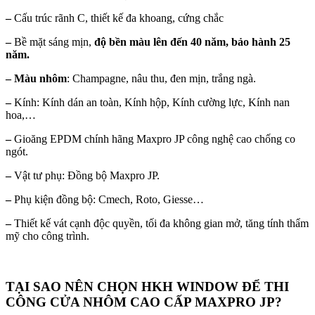
–
Cấu trúc rãnh C, thiết kế đa khoang, cứng chắc
–
Bề mặt sáng mịn,
độ bền màu lên đến 40 năm, bảo hành 25
năm.
– Màu nhôm
: Champagne, nâu thu, đen mịn, trắng ngà.
–
Kính: Kính dán an toàn, Kính hộp, Kính cường lực, Kính nan
hoa,…
–
Gioăng EPDM chính hãng Maxpro JP công nghệ cao chống co
ngót.
–
Vật tư phụ: Đồng bộ Maxpro JP.
–
Phụ kiện đồng bộ: Cmech, Roto, Giesse…
–
Thiết kế vát cạnh độc quyền, tối đa không gian mở, tăng tính thẩm
mỹ cho công trình.
TẠI SAO NÊN CHỌN HKH WINDOW ĐỂ THI
CÔNG CỬA NHÔM CAO CẤP MAXPRO JP?