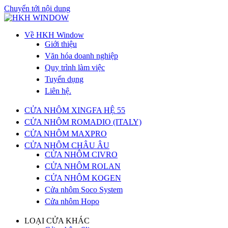
Chuyển tới nội dung
Về HKH Window
Giới thiệu
Văn hóa doanh nghiệp
Quy trình làm việc
Tuyển dụng
Liên hệ.
CỬA NHÔM XINGFA HỆ 55
CỬA NHÔM ROMADIO (ITALY)
CỬA NHÔM MAXPRO
CỬA NHÔM CHÂU ÂU
CỬA NHÔM CIVRO
CỬA NHÔM ROLAN
CỬA NHÔM KOGEN
Cửa nhôm Soco System
Cửa nhôm Hopo
LOẠI CỬA KHÁC