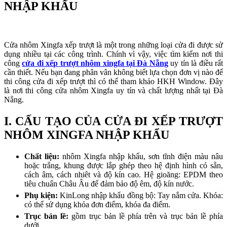
NHẬP KHẨU
Cửa nhôm Xingfa xếp trượt là một trong những loại cửa đi được sử
dụng nhiều tại các công trình. Chính vì vậy, việc tìm kiếm nơi thi
công
cửa đi xếp trượt nhôm xingfa tại Đà Nẵng
uy tín là điều rất
cần thiết. Nếu bạn đang phân vân không biết lựa chọn đơn vị nào để
thi công cửa đi xếp trượt thì có thể tham khảo HKH Window. Đây
là nơi thi công cửa nhôm Xingfa uy tín và chất lượng nhất tại Đà
Nẵng.
I. CẤU TẠO CỦA CỬA ĐI XẾP TRƯỢT
NHÔM XINGFA NHẬP KHẨU
Chất liệu:
nhôm Xingfa nhập khẩu, sơn tĩnh điện màu nâu
hoặc trắng, khung được lắp ghép theo hệ định hình có sẵn,
cách âm, cách nhiêt và độ kín cao. Hệ gioăng: EPDM theo
tiêu chuẩn Châu Âu để đảm bảo độ êm, độ kín nước.
Phụ kiện:
KinLong nhập khẩu đồng bộ: Tay nắm cửa. Khóa:
có thể sử dụng khóa đơn điểm, khóa đa điểm.
Trục bản lề:
gồm trục bản lề phía trên và trục bản lề phía
dưới.