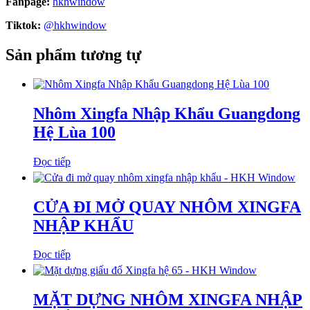
Fanpage:
hkhwindow
Tiktok:
@hkhwindow
Sản phẩm tương tự
Nhôm Xingfa Nhập Khẩu Guangdong
Hệ Lùa 100
Đọc tiếp
CỬA ĐI MỞ QUAY NHÔM XINGFA
NHẬP KHẨU
Đọc tiếp
MẶT DỰNG NHÔM XINGFA NHẬP