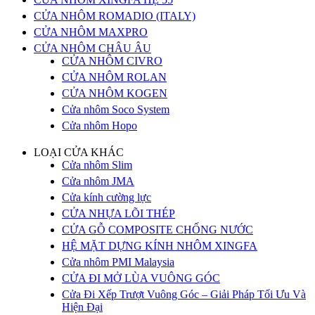
CỬA NHÔM ROMADIO (ITALY)
CỬA NHÔM MAXPRO
CỬA NHÔM CHÂU ÂU
CỬA NHÔM CIVRO
CỬA NHÔM ROLAN
CỬA NHÔM KOGEN
Cửa nhôm Soco System
Cửa nhôm Hopo
LOẠI CỬA KHÁC
Cửa nhôm Slim
Cửa nhôm JMA
Cửa kính cường lực
CỬA NHỰA LÕI THÉP
CỬA GỖ COMPOSITE CHỐNG NƯỚC
HỆ MẶT DỰNG KÍNH NHÔM XINGFA
Cửa nhôm PMI Malaysia
CỬA ĐI MỞ LÙA VUÔNG GÓC
Cửa Đi Xếp Trượt Vuông Góc – Giải Pháp Tối Ưu Và
Hiện Đại