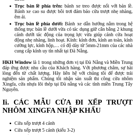
Trục bản lề phía trên:
bánh xe treo được nối với bản lề.
Bánh xe cao su được bôi trơi đảm bảo cửa trượt nhẹ nhàng,
êm ái.
Trục bản lề phía dưới:
Bánh xe dẫn hướng nằm trong hệ
thống trục bản lề dưới vừa có tác dụng giữ cân bằng 2 khung
cánh dưới tác động của trọng lực vừa giúp cánh cửa hoạt
động nhẹ nhàng, linh hoạt. Kính: kính đơn, kính an toàn, kính
cường lực, kính hộp,… có độ dày từ 5mm-21mm của các nhà
cung cấp kính uy tín nhất tại Đà Nẵng.
HKH Window
là 1 trong những đơn vị tại Đà Nẵng và Miền Trung
đáp ứng được nhu cầu của Khách hàng. Với phương châm, sự hài
lòng đến từ chất lượng. Hãy liên hệ với chúng tôi để được trải
nghiệm sản phẩm. Chúng tôi nhận sản xuất thi công cửa nhôm
Xingfa, cửa nhựa lõi thép tại Đà nẵng và các tỉnh miền Trung Tây
Nguyên.
Ii. CÁC MẪU CỬA ĐI XẾP TRƯỢT
NHÔM XINGFA NHẬP KHẨU
Cửa xếp trượt 4 cánh
Cửa xếp trượt 5 cánh (kiểu 3-2)