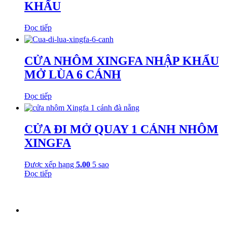
KHẨU
Đọc tiếp
CỬA NHÔM XINGFA NHẬP KHẨU
MỞ LÙA 6 CÁNH
Đọc tiếp
CỬA ĐI MỞ QUAY 1 CÁNH NHÔM
XINGFA
Được xếp hạng
5.00
5 sao
Đọc tiếp
SHOWROOM – NHÀ XƯỞNG
Địa chỉ:
268 Mai Đăng Chơn, P.Hòa Quý, Q.Ngũ Hành Sơn,
TP Đà Nẵng