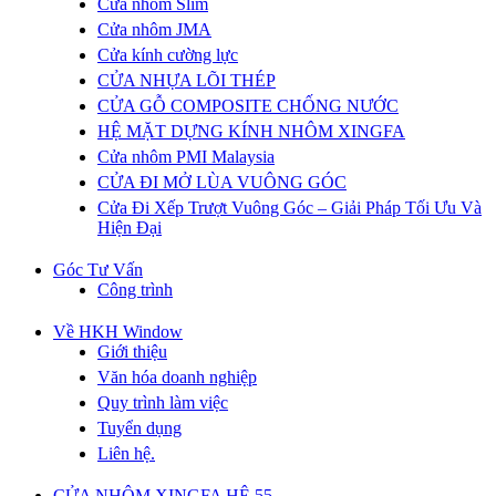
Cửa nhôm Slim
Cửa nhôm JMA
Cửa kính cường lực
CỬA NHỰA LÕI THÉP
CỬA GỖ COMPOSITE CHỐNG NƯỚC
HỆ MẶT DỰNG KÍNH NHÔM XINGFA
Cửa nhôm PMI Malaysia
CỬA ĐI MỞ LÙA VUÔNG GÓC
Cửa Đi Xếp Trượt Vuông Góc – Giải Pháp Tối Ưu Và
Hiện Đại
Góc Tư Vấn
Công trình
Về HKH Window
Giới thiệu
Văn hóa doanh nghiệp
Quy trình làm việc
Tuyển dụng
Liên hệ.
CỬA NHÔM XINGFA HỆ 55