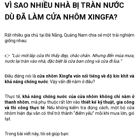
VÌ SAO NHIỀU NHÀ BỊ TRÀN NƯỚC
DÙ ĐÃ LÀM CỬA NHÔM XINGFA?
Rất nhiều gia chủ tại Đà Nẵng, Quảng Nam chia sẻ một trải nghiệm
giống nhau:
👉
“Lúc mới lắp cửa thì thấy đẹp, chắc chắn. Nhưng đến mùa mưa,
nước lại tràn vào nhà, đặc biệt là cửa ban công và cửa đi lùa.”
Điều đáng nói là
cửa nhôm Xingfa vốn nổi tiếng về độ kín khít và
khả năng chống nước
. Vậy vấn đề nằm ở đâu?
Thực tế,
khả năng chống nước của cửa nhôm không chỉ nằm ở
thanh nhôm
, mà phụ thuộc rất lớn vào
thiết kế kỹ thuật, gia công
và thi công thực tế
. Nếu không kiểm tra đúng cách, một bộ cửa
nhôm hiện đại vẫn có thể trở thành “điểm yếu” mỗi khi mưa lớn, gió
tạt.
Trong bài viết này, tôi sẽ giúp bạn: