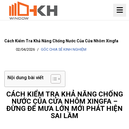
Chuyển
tới
nội
dung
Cách Kiểm Tra Khả Năng Chống Nước Của Cửa Nhôm Xingfa
02/04/2026
GÓC CHIA SẺ KINH NGHIỆM
Nội dung bài viết
CÁCH KIỂM TRA KHẢ NĂNG CHỐNG
NƯỚC CỦA CỬA NHÔM XINGFA –
ĐỪNG ĐỂ MƯA LỚN MỚI PHÁT HIỆN
SAI LẦM