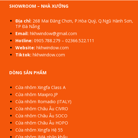
SHOWROOM – NHÀ XƯỞNG
Địa chỉ:
268 Mai Đăng Chơn, P.Hòa Quý, Q.Ngũ Hành Sơn,
TP Đà Nẵng
Email:
hkhwindow@gmail.com
Hotline:
0905.788.279
–
02366.522.111
Website:
hkhwindow.com
Tiktok:
hkhwindow.com
DÒNG SẢN PHẨM
Cửa nhôm Xingfa Class A
Cửa nhôm Maxpro.JP
Cửa nhôm Romadio (ITALY)
Cửa nhôm Châu Âu CIVRO
Cửa nhôm Châu Âu SOCO
Cửa nhôm Châu Âu HOPO
Cửa nhôm Xingfa Hệ 55
Cửa nhôm JMA nhập khẩu