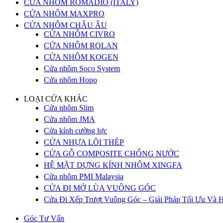
CỬA NHÔM ROMADIO (ITALY)
CỬA NHÔM MAXPRO
CỬA NHÔM CHÂU ÂU
CỬA NHÔM CIVRO
CỬA NHÔM ROLAN
CỬA NHÔM KOGEN
Cửa nhôm Soco System
Cửa nhôm Hopo
LOẠI CỬA KHÁC
Cửa nhôm Slim
Cửa nhôm JMA
Cửa kính cường lực
CỬA NHỰA LÕI THÉP
CỬA GỖ COMPOSITE CHỐNG NƯỚC
HỆ MẶT DỰNG KÍNH NHÔM XINGFA
Cửa nhôm PMI Malaysia
CỬA ĐI MỞ LÙA VUÔNG GÓC
Cửa Đi Xếp Trượt Vuông Góc – Giải Pháp Tối Ưu Và H
Góc Tư Vấn