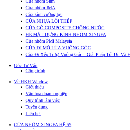
Cửa nhôm Slim
Cửa nhôm JMA
Cửa kính cường lực
CỬA NHỰA LÕI THÉP
CỬA GỖ COMPOSITE CHỐNG NƯỚC
HỆ MẶT DỰNG KÍNH NHÔM XINGFA
Cửa nhôm PMI Malaysia
CỬA ĐI MỞ LÙA VUÔNG GÓC
Cửa Đi Xếp Trượt Vuông Góc – Giải Pháp Tối Ưu Và H
Góc Tư Vấn
Công trình
Về HKH Window
Giới thiệu
Văn hóa doanh nghiệp
Quy trình làm việc
Tuyển dụng
Liên hệ.
CỬA NHÔM XINGFA HỆ 55