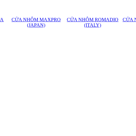
FA
CỬA NHÔM MAXPRO
CỬA NHÔM ROMADIO
CỬA 
(JAPAN)
(ITALY)