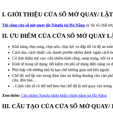
I. GIỚI THIỆU CỬA SỔ MỞ QUAY/ LẬT
Thi công cửa sổ mở quay lật Xingfa tại Đà Nẵng
uy tín và chất l
II. ƯU ĐIỂM CỦA CỬA SỔ MỞ QUAY 
Khả năng chịu rung, chịu nén, chịu lực va đập tốt và độ an toà
Cách âm, cách nhiệt: các thanh profile nhôm được ngăn cách b
Có tính thẩm mỹ cao: cửa nhôm kính rộng, sang trọng, nối và 
Kinh tế trong sử dụng: tiết kiệm chi phí sử dụng điện năng và 
Phù hợp với những nhà bị hạn chế không gian mở bên ngoài.
Chế độ mở lật vào trong đảm bảo sự thông thoáng cho căn phò
cửa, đèn bàn…
– Cánh cửa sổ có thể mở theo hai chế độ là mở quay vào trong 
Xem thêm:
Cửa nhôm Xingfa nhập khẩu chính hãng tại Đà Nẵng
III. CẤU TẠO CỦA CỬA SỔ MỞ QUAY