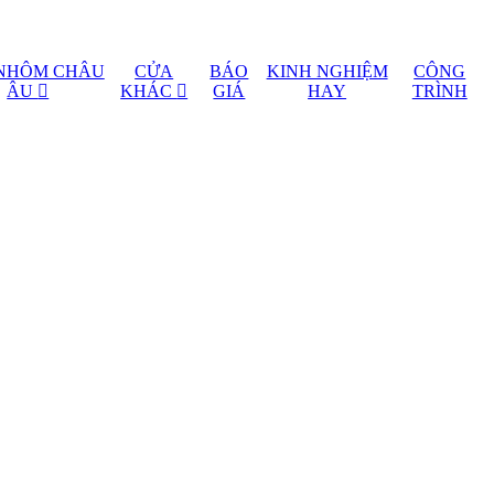
NHÔM CHÂU
CỬA
BÁO
KINH NGHIỆM
CÔNG
ÂU
KHÁC
GIÁ
HAY
TRÌNH