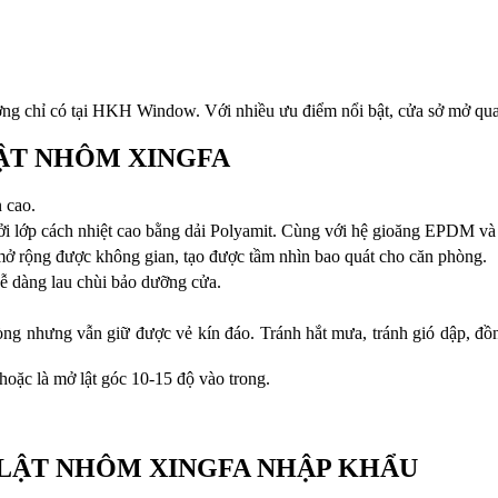
ượng chỉ có tại HKH Window. Với nhiều ưu điểm nổi bật, cửa sở mở qua
LẬT NHÔM XINGFA
n cao.
ởi lớp cách nhiệt cao bằng dải Polyamit. Cùng với hệ gioăng EPDM và p
mở rộng được không gian, tạo được tầm nhìn bao quát cho căn phòng.
dễ dàng lau chùi bảo dưỡng cửa.
ng nhưng vẫn giữ được vẻ kín đáo. Tránh hắt mưa, tránh gió dập, đồn
hoặc là mở lật góc 10-15 độ vào trong.
/ LẬT NHÔM XINGFA NHẬP KHẨU