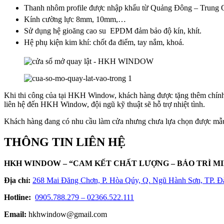
Thanh nhôm profile được nhập khẩu từ Quảng Đông – Trung 
Kính cường lực 8mm, 10mm,…
Sử dụng hệ gioăng cao su EPDM đảm bảo độ kín, khít.
Hệ phụ kiện kim khí: chốt đa điểm, tay nắm, khoá.
Khi thi công của tại HKH Window, khách hàng được tặng thêm chính
liên hệ đến HKH Window, đội ngũ kỹ thuật sẽ hỗ trợ nhiệt tình.
Khách hàng đang có nhu cầu làm cửa nhưng chưa lựa chọn được mẫu
THÔNG TIN LIÊN HỆ
HKH WINDOW – “CAM KẾT CHẤT LƯỢNG – BẢO TRÌ MI
Địa chỉ:
268 Mai Đăng Chơn, P. Hòa Qúy, Q. Ngũ Hành Sơn, TP. 
Hotline:
0905.788.279 – 02366.522.111
Email:
hkhwindow@gmail.com