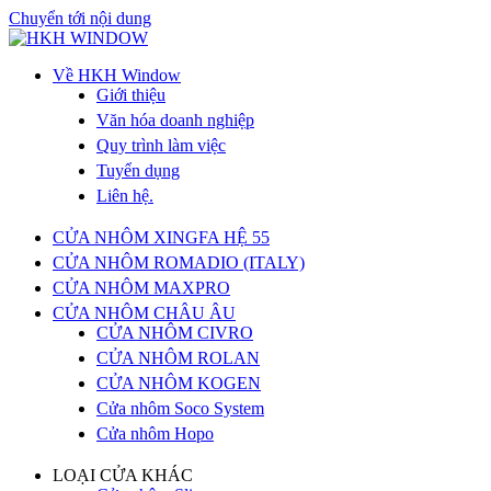
Chuyển tới nội dung
Về HKH Window
Giới thiệu
Văn hóa doanh nghiệp
Quy trình làm việc
Tuyển dụng
Liên hệ.
CỬA NHÔM XINGFA HỆ 55
CỬA NHÔM ROMADIO (ITALY)
CỬA NHÔM MAXPRO
CỬA NHÔM CHÂU ÂU
CỬA NHÔM CIVRO
CỬA NHÔM ROLAN
CỬA NHÔM KOGEN
Cửa nhôm Soco System
Cửa nhôm Hopo
LOẠI CỬA KHÁC