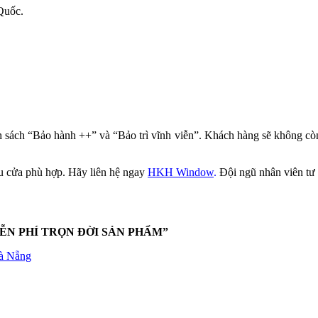
Quốc.
 sách “Bảo hành ++” và “Bảo trì vĩnh viễn”. Khách hàng sẽ không còn
 cửa phù hợp. Hãy liên hệ ngay
HKH Window
.
Đội ngũ nhân viên tư 
ỄN PHÍ TRỌN ĐỜI SẢN PHẨM”
Đà Nẵng