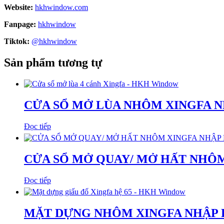
Website:
h
khwindow.com
Fanpage:
hkhwindow
Tiktok:
@hkhwindow
Sản phẩm tương tự
CỬA SỔ MỞ LÙA NHÔM XINGFA 
Đọc tiếp
CỬA SỔ MỞ QUAY/ MỞ HẤT NHÔ
Đọc tiếp
MẶT DỰNG NHÔM XINGFA NHẬP