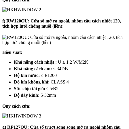
f) RW120OU: Cửa sổ mở ra ngoài, nhôm cầu cách nhiệt 120,
tích hợp lưới chống muỗi (liền):
Hiệu suất:
Khả năng cách nhiệt :
U ≥ 1.2 W/M2K
Khả năng cách âm:
≤ 34DB
Độ kín nước:
≤ E1200
Độ kín không khí:
CLASS 4
Sức chịu tải gió:
C5/B5
Độ dày kính:
5-32mm
Quy cách cửa:
g) RP127OU: Cửa sổ trượt song song mở ra ngoài nhôm cầu