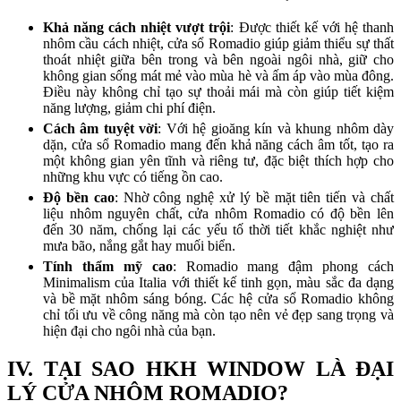
Khả năng cách nhiệt vượt trội
: Được thiết kế với hệ thanh
nhôm cầu cách nhiệt, cửa sổ Romadio giúp giảm thiểu sự thất
thoát nhiệt giữa bên trong và bên ngoài ngôi nhà, giữ cho
không gian sống mát mẻ vào mùa hè và ấm áp vào mùa đông.
Điều này không chỉ tạo sự thoải mái mà còn giúp tiết kiệm
năng lượng, giảm chi phí điện.
Cách âm tuyệt vời
: Với hệ gioăng kín và khung nhôm dày
dặn, cửa sổ Romadio mang đến khả năng cách âm tốt, tạo ra
một không gian yên tĩnh và riêng tư, đặc biệt thích hợp cho
những khu vực có tiếng ồn cao.
Độ bền cao
: Nhờ công nghệ xử lý bề mặt tiên tiến và chất
liệu nhôm nguyên chất, cửa nhôm Romadio có độ bền lên
đến 30 năm, chống lại các yếu tố thời tiết khắc nghiệt như
mưa bão, nắng gắt hay muối biển.
Tính thẩm mỹ cao
: Romadio mang đậm phong cách
Minimalism của Italia với thiết kế tinh gọn, màu sắc đa dạng
và bề mặt nhôm sáng bóng. Các hệ cửa sổ Romadio không
chỉ tối ưu về công năng mà còn tạo nên vẻ đẹp sang trọng và
hiện đại cho ngôi nhà của bạn.
IV. TẠI SAO HKH WINDOW LÀ ĐẠI
LÝ CỬA NHÔM ROMADIO?