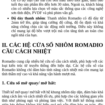
chỉ có độ mịn cao mà còn bền màu theo thời gian, đảm bảo
tuổi thọ sản phẩm lên đến hơn 30 năm. Ngoài ra, khách hàng
còn có nhiều lựa chọn về màu sắc thông qua các công nghệ
sơn tĩnh điện, PVDF và phủ phim vân gỗ.
Độ dày thanh nhôm
: Thanh nhôm Romadio có độ dày từ
2mm trở lên, giúp tăng cường độ cứng, độ ổn định và khả
năng chống chịu các tác động môi trường. Điều này không
chỉ mang lại độ bền vượt trội mà còn tăng tính an toàn cho
ngôi nhà của bạn.
II. CÁC HỆ CỬA SỔ NHÔM ROMADIO
CẦU CÁCH NHIỆT
Romadio cung cấp nhiều hệ cửa sổ cầu cách nhiệt, phù hợp với các
loại kiến trúc từ truyền thống đến hiện đại. Các hệ cửa sổ của
Romadio không chỉ đảm bảo tính năng cách nhiệt mà còn mang lại
tính thẩm mỹ cao và khả năng vận hành mượt mà.
1. Cửa sổ mở quay/ mở hất
:
Thiết kế mở quay/ mở hất với hệ khung nhôm dày dặn, đảm bảo khả
năng cách âm và cách nhiệt tối ưu, phù hợp cho các không gian yên
tĩnh như phòng ngủ và phòng làm việc. Với thiết kế thông minh
giúp lưu thông không khí hiệu quả mà vẫn đảm bảo an toàn, đặc