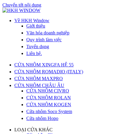
Chuyển tới nội dung
Về HKH Window
Giới thiệu
Văn hóa doanh nghiệp
Quy trình làm việc
Tuyển dụng
Liên hệ.
CỬA NHÔM XINGFA HỆ 55
CỬA NHÔM ROMADIO (ITALY)
CỬA NHÔM MAXPRO
CỬA NHÔM CHÂU ÂU
CỬA NHÔM CIVRO
CỬA NHÔM ROLAN
CỬA NHÔM KOGEN
Cửa nhôm Soco System
Cửa nhôm Hopo
LOẠI CỬA KHÁC