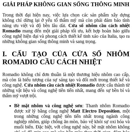
GIẢI PHÁP KHÔNG GIAN SỐNG THÔNG MINH
Trong thời đại hiện nay, việc lựa chọn các sản phẩm xây dựng
không chỉ dừng lại ở yếu tố thẩm mỹ mà còn phải đảm bảo tính
năng ưu việt và độ bền lâu dài.
Cửa sổ nhôm cầu cách nhiệt
Romadio
mang đến một giải pháp tối ưu, kết hợp hoàn hảo giữa
công nghệ hiện đại và phong cách thiết kế tinh xảo của Italia, tạo ra
những không gian sống thông minh và sang trọng.
I. CẤU TẠO CỦA CỬA SỔ NHÔM
ROMADIO CẦU CÁCH NHIỆT
Romadio không chỉ đơn thuần là một thương hiệu nhôm cao cấp,
mà còn là biểu tượng của sự sáng tạo và đổi mới trong thiết kế và
công nghệ.
Cửa nhôm cầu cách nhiệt Romadio
được cấu thành từ
những vật liệu và công nghệ tiên tiến nhất, mang đến sự bền bỉ và
thẩm mỹ vượt trội.
Bề mặt nhôm và công nghệ sơn
: Thanh nhôm Romadio
được xử lý bằng công nghệ
Matt Electro Deposition
, một
trong những công nghệ tiên tiến nhất trong ngành công
nghiệp nhôm, giúp chống ăn mòn, bảo vệ khỏi sự oxi hóa và
muối biển. Đặc biệt, với công nghệ này, bề mặt nhôm không