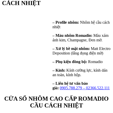
CÁCH NHIỆT
– Profile nhôm:
Nhôm hệ cầu cách
nhiệt
– Màu nhôm Romadio:
Màu xám
ánh kim, Champagne, Đen mờ.
– Xử lý bề mặt nhôm:
Matt Electro
Deposition (lắng đọng điện mờ)
– Phụ kiện đồng bộ:
Romadio
– Kính:
Kính cường lực, kính dán
an toàn, kính hộp.
– Liên hệ tư vấn báo
giá:
0905.788.279 – 02366.522.111
CỬA
SỔ NHÔM CAO CẤP ROMADIO
CẦU CÁCH NHIỆT