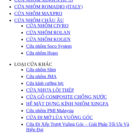
CỬA NHÔM ROMADIO (ITALY)
CỬA NHÔM MAXPRO
CỬA NHÔM CHÂU ÂU
CỬA NHÔM CIVRO
CỬA NHÔM ROLAN
CỬA NHÔM KOGEN
Cửa nhôm Soco System
Cửa nhôm Hopo
LOẠI CỬA KHÁC
Cửa nhôm Slim
Cửa nhôm JMA
Cửa kính cường lực
CỬA NHỰA LÕI THÉP
CỬA GỖ COMPOSITE CHỐNG NƯỚC
HỆ MẶT DỰNG KÍNH NHÔM XINGFA
Cửa nhôm PMI Malaysia
CỬA ĐI MỞ LÙA VUÔNG GÓC
Cửa Đi Xếp Trượt Vuông Góc – Giải Pháp Tối Ưu Và
Hiện Đại