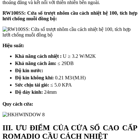
thoáng đãng và kết nối với thiên nhiên bên ngoài.
RW100SS: Cửa sổ trượt nhôm cầu cách nhiệt hệ 100, tích hợp
lưới chống muỗi đồng bộ:
Hiệu suất:
Khả năng cách nhiệt :
U ≥ 3.2 W/M2K
Khả năng cách âm:
≤ 29DB
Độ kín nước:
Độ kín không khí:
0.21 M3/(M.H)
Sức chịu tải gió:
≤ 5.0 KPA
Độ dày kính:
24mm
Quy cách cửa:
III. ƯU ĐIỂM CỦA CỬA SỔ CAO CẤP
ROMADIO CẦU CÁCH NHIỆT