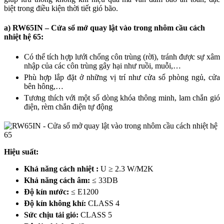
biệt trong điều kiện thời tiết gió bão.
a) RW65IN – Cửa sổ mở quay lật vào trong nhôm cầu cách
nhiệt hệ 65:
Có thể tích hợp lưới chống côn trùng (rời), tránh được sự xâm
nhập của các côn trùng gây hại như ruồi, muỗi,…
Phù hợp lắp đặt ở những vị trí như cửa sổ phòng ngủ, cửa
bên hông,…
Tương thích với một số dòng khóa thông minh, lam chắn gió
điện, rèm chắn điện tự động
Hiệu suất:
Khả năng cách nhiệt :
U ≥ 2.3 W/M2K
Khả năng cách âm:
≤ 33DB
Độ kín nước:
≤ E1200
Độ kín không khí:
CLASS 4
Sức chịu tải gió:
CLASS 5