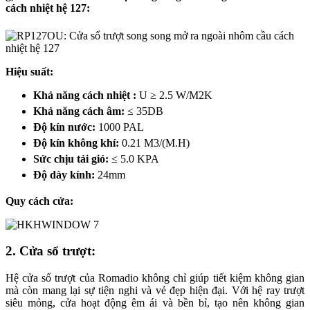
cách nhiệt hệ 127:
Hiệu suất:
Khả năng cách nhiệt :
U ≥ 2.5 W/M2K
Khả năng cách âm:
≤ 35DB
Độ kín nước:
1000 PAL
Độ kín không khí:
0.21 M3/(M.H)
Sức chịu tải gió:
≤ 5.0 KPA
Độ dày kính:
24mm
Quy cách cửa:
2. Cửa sổ trượt
:
Hệ cửa sổ trượt của Romadio không chỉ giúp tiết kiệm không gian
mà còn mang lại sự tiện nghi và vẻ đẹp hiện đại. Với hệ ray trượt
siêu mỏng, cửa hoạt động êm ái và bền bỉ, tạo nên không gian