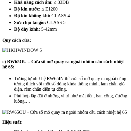
Khả năng cách âm:
≤ 33DB
Độ kín nước:
≤ E1200
Độ kín không khí:
CLASS 4
Sức chịu tải gió:
CLASS 5
Độ dày kính:
5-42mm
Quy cách cửa:
c) RW65OU – Cửa sổ mở quay ra ngoài nhôm cầu cách nhiệt
hệ 65:
Tương tự như hệ RW65IN thì cửa sổ mở quay ra ngoài cũng
tương thích với một số dòng khóa thông minh, lam chắn gió
điện, rèm chắn điện tự động.
Phù hợp lắp đặt ở những vị trí như mặt tiền, ban công, đường
luồng,…
Hiệu suất: