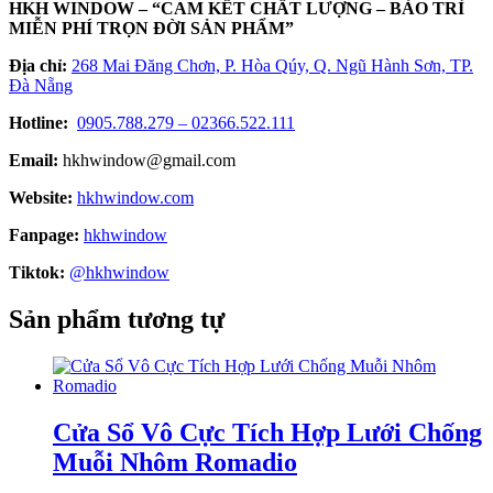
HKH WINDOW – “CAM KẾT CHẤT LƯỢNG – BẢO TRÌ
MIỄN PHÍ TRỌN ĐỜI SẢN PHẨM”
Địa chỉ:
268 Mai Đăng Chơn, P. Hòa Qúy, Q. Ngũ Hành Sơn, TP.
Đà Nẵng
Hotline:
0905.788.279 – 02366.522.111
Email:
hkhwindow@gmail.com
Website:
hkhwindow.com
Fanpage:
hkhwindow
Tiktok:
@hkhwindow
Sản phẩm tương tự
Cửa Sổ Vô Cực Tích Hợp Lưới Chống
Muỗi Nhôm Romadio