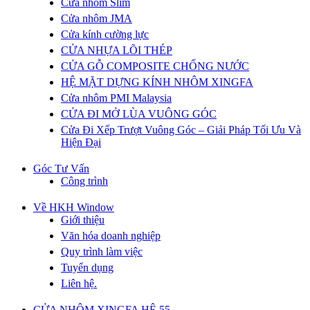
Cửa nhôm Slim
Cửa nhôm JMA
Cửa kính cường lực
CỬA NHỰA LÕI THÉP
CỬA GỖ COMPOSITE CHỐNG NƯỚC
HỆ MẶT DỰNG KÍNH NHÔM XINGFA
Cửa nhôm PMI Malaysia
CỬA ĐI MỞ LÙA VUÔNG GÓC
Cửa Đi Xếp Trượt Vuông Góc – Giải Pháp Tối Ưu Và
Hiện Đại
Góc Tư Vấn
Công trình
Về HKH Window
Giới thiệu
Văn hóa doanh nghiệp
Quy trình làm việc
Tuyển dụng
Liên hệ.
CỬA NHÔM XINGFA HỆ 55