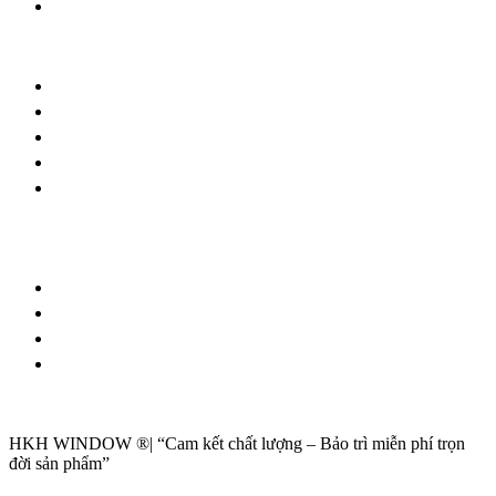
Hệ mặt dựng kính nhôm Xingfa
CHỨNG NHẬN
Công ty cổ phần nội thất Hà Lê Nguyễn
ĐKKD: 0401553900
Ngày cấp: 23/09/2013
Nơi cấp: Sở KHĐT TP Đà Nẵng
HKH WINDOW – Thương hiệu cửa nhôm của Hà Lê
Nguyễn
CHÍNH SÁCH – QUY ĐỊNH
Bảo hành – Bảo trì
Thanh toán
Vận chuyển – Lắp đặt
Bảo mật thông tin
HKH WINDOW ®| “Cam kết chất lượng – Bảo trì miễn phí trọn
đời sản phẩm”