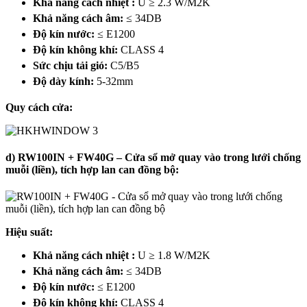
Khả năng cách nhiệt :
U ≥ 2.3 W/M2K
Khả năng cách âm:
≤ 34DB
Độ kín nước:
≤ E1200
Độ kín không khí:
CLASS 4
Sức chịu tải gió:
C5/B5
Độ dày kính:
5-32mm
Quy cách cửa:
d) RW100IN + FW40G – Cửa sổ mở quay vào trong lưới chống
muỗi (liền), tích hợp lan can đồng bộ:
Hiệu suất:
Khả năng cách nhiệt :
U ≥ 1.8 W/M2K
Khả năng cách âm:
≤ 34DB
Độ kín nước:
≤ E1200
Độ kín không khí:
CLASS 4